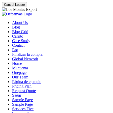
Cancel Loader
About Us
Blog
Blog Grid
Carrito
Case Study
Contact
Faq
Finalizar la compra
Global Network
Home
Mi cuenta
Onepage
Our Team
Página de ejemplo
Pricing Plan
Request Quote
Sagar
Sample Page
Sample Page
Services Five