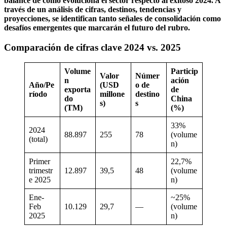
balance de cómo evoluciona el sector respecto al exitoso 2024. A
través de un análisis de cifras, destinos, tendencias y
proyecciones, se identifican tanto señales de consolidación como
desafíos emergentes que marcarán el futuro del rubro.
Comparación de cifras clave 2024 vs. 2025
Volume
Particip
Valor
Númer
n
ación
Año/Pe
(USD
o de
exporta
de
ríodo
millone
destino
do
China
s)
s
(TM)
(%)
33%
2024
88.897
255
78
(volume
(total)
n)
Primer
22,7%
trimestr
12.897
39,5
48
(volume
e 2025
n)
Ene-
~25%
Feb
10.129
29,7
—
(volume
2025
n)