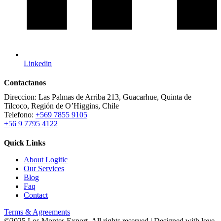
Linkedin
Contactanos
Direccion:
Las Palmas de Arriba 213, Guacarhue, Quinta de
Tilcoco, Región de O’Higgins, Chile
Telefono:
+569 7855 9105
+56 9 7795 4122
Quick Links
About Logitic
Our Services
Blog
Faq
Contact
Terms & Agreements
©
2025
Los Montes Export. All rights reserved | Designed with love